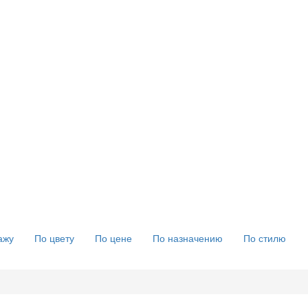
ажу
По цвету
По цене
По назначению
По стилю