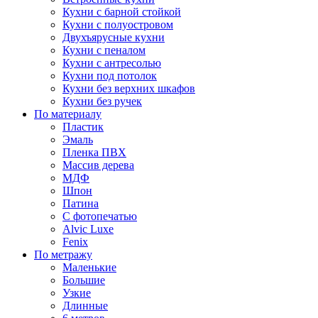
Кухни с барной стойкой
Кухни с полуостровом
Двухъярусные кухни
Кухни с пеналом
Кухни с антресолью
Кухни под потолок
Кухни без верхних шкафов
Кухни без ручек
По материалу
Пластик
Эмаль
Пленка ПВХ
Массив дерева
МДФ
Шпон
Патина
С фотопечатью
Alvic Luxe
Fenix
По метражу
Маленькие
Большие
Узкие
Длинные