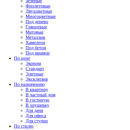
Зеленые
Фиолетовые
Двухцветные
Многоцветные
Под дерево
Глянцевые
Матовые
Металлик
Хамелеон
Под бетон
Под мрамор
По цене
Эконом
Стандарт
Элитные
Эксклюзив
По назначению
В квартиру
В частный дом
В гостиную
В хрущевку
Для дачи
Для офиса
Для студии
По стилю