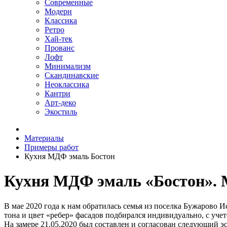
Современные
Модерн
Классика
Ретро
Хай-тек
Прованс
Лофт
Минимализм
Скандинавские
Неоклассика
Кантри
Арт-деко
Экостиль
Материалы
Примеры работ
Кухня МДФ эмаль Бостон
Кухня МДФ эмаль «Бостон». М
В мае 2020 года к нам обратилась семья из поселка Бужарово 
тона и цвет «ребер» фасадов подбирался индивидуально, с уч
На замере 21.05.2020 был составлен и согласован следующий эс