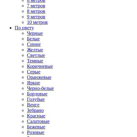
6 метров
7 метров
8 метров
9 метров
10 метров
По цвету
Черные
Белые
Синие
Желтые
Светлые
Темные
Коричневые
Серые
Оранжевые
Яркие
Черно-белые
Бордовые
Голубые
Венге
Зебрано
Красные
Салатовые
Бежевые
Розовые