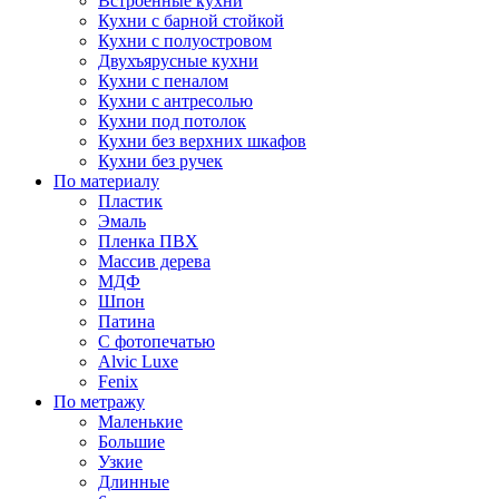
Встроенные кухни
Кухни с барной стойкой
Кухни с полуостровом
Двухъярусные кухни
Кухни с пеналом
Кухни с антресолью
Кухни под потолок
Кухни без верхних шкафов
Кухни без ручек
По материалу
Пластик
Эмаль
Пленка ПВХ
Массив дерева
МДФ
Шпон
Патина
С фотопечатью
Alvic Luxe
Fenix
По метражу
Маленькие
Большие
Узкие
Длинные