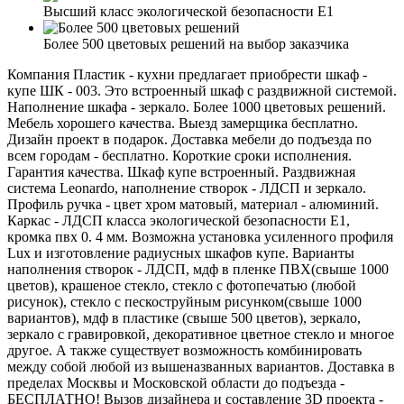
Высший класс экологической безопасности Е1
Более 500 цветовых решений на выбор заказчика
Компания Пластик - кухни предлагает приобрести шкаф -
купе ШК - 003. Это встроенный шкаф с раздвижной системой.
Наполнение шкафа - зеркало. Более 1000 цветовых решений.
Мебель хорошего качества. Выезд замерщика бесплатно.
Дизайн проект в подарок. Доставка мебели до подъезда по
всем городам - бесплатно. Короткие сроки исполнения.
Гарантия качества. Шкаф купе встроенный. Раздвижная
система Leonardo, наполнение створок - ЛДСП и зеркало.
Профиль ручка - цвет хром матовый, материал - алюминий.
Каркас - ЛДСП класса экологической безопасности Е1,
кромка пвх 0. 4 мм. Возможна установка усиленного профиля
Lux и изготовление радиусных шкафов купе. Варианты
наполнения створок - ЛДСП, мдф в пленке ПВХ(свыше 1000
цветов), крашеное стекло, стекло с фотопечатью (любой
рисунок), стекло с пескоструйным рисунком(свыше 1000
вариантов), мдф в пластике (свыше 500 цветов), зеркало,
зеркало с гравировкой, декоративное цветное стекло и многое
другое. А также существует возможность комбинировать
между собой любой из вышеназванных вариантов. Доставка в
пределах Москвы и Московской области до подъезда -
БЕСПЛАТНО! Вызов дизайнера и составление 3D проекта -