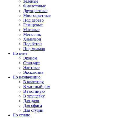
Зеленые
Фиолетовые
Двухцветные
Многоцветные
Под дерево
Глянцевые
Матовые
Металлик
Хамелеон
Под бетон
Под мрамор
По цене
Эконом
Стандарт
Элитные
Эксклюзив
По назначению
В квартиру
В частный дом
В гостиную
В хрущевку
Для дачи
Для офиса
Для студии
По стилю