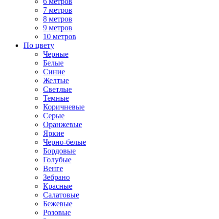
6 метров
7 метров
8 метров
9 метров
10 метров
По цвету
Черные
Белые
Синие
Желтые
Светлые
Темные
Коричневые
Серые
Оранжевые
Яркие
Черно-белые
Бордовые
Голубые
Венге
Зебрано
Красные
Салатовые
Бежевые
Розовые