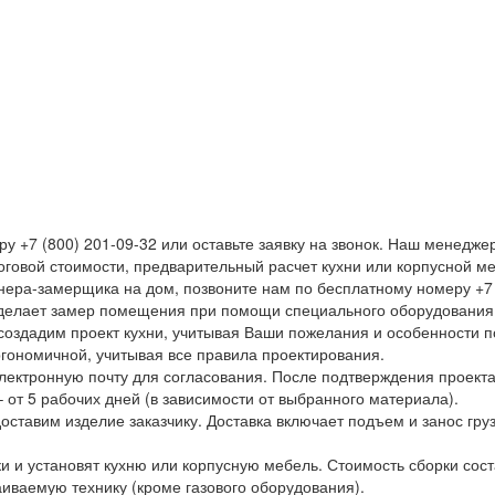
 +7 (800) 201-09-32 или оставьте заявку на звонок. Наш менеджер
оговой стоимости, предварительный расчет кухни или корпусной м
йнера-замерщика на дом, позвоните нам по бесплатному номеру +7 (
сделает замер помещения при помощи специального оборудования
создадим проект кухни, учитывая Ваши пожелания и особенности 
ргономичной, учитывая все правила проектирования.
электронную почту для согласования. После подтверждения проект
– от 5 рабочих дней (в зависимости от выбранного материала).
ставим изделие заказчику. Доставка включает подъем и занос гру
и и установят кухню или корпусную мебель. Стоимость сборки сост
ваемую технику (кроме газового оборудования).