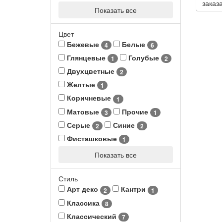
заказ
Показать все
Цвет
Бежевые
Белые
4
6
Глянцевые
Голубые
1
2
Двухцветные
2
Желтые
1
Коричневые
1
Матовые
Прочие
3
1
Серые
Синие
2
2
Фисташковые
1
Показать все
Стиль
Арт деко
Кантри
2
1
Классика
8
Классический
7