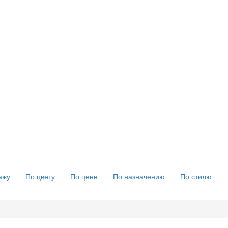
ажу
По цвету
По цене
По назначению
По стилю