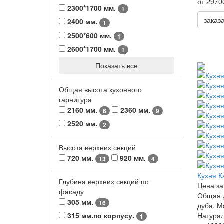
от 2970
2300*1700 мм.
1
заказ
2400 мм.
1
2500*600 мм.
1
2600*1700 мм.
1
Показать все
Общая высота кухонного
гарнитура
2160 мм.
2360 мм.
6
9
2520 мм.
2
Высота верхних секций
720 мм.
920 мм.
13
4
Кухня К
Глубина верхних секций по
Цена за
фасаду
Общая 
305 мм.
16
дуба, М
315 мм.по корпусу.
Натурал
1