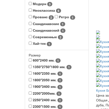
Модерн
3
Неоклассика
6
Прованс
Ретро
2
1
Скандинавские
1
Скандинавский
1
Современные
2
Хай-тек
1
Размер
600*2400 мм.
1
1350*2750*1800 мм.
1
1600*2350 мм.
1
1800*2050 мм.
1
1900*3400 мм.
1
Кухня Б
2200*2000мм.
1
Цена за
2250*2400 мм.
Общая 
1
дуба, П
2300*1500 мм.
1