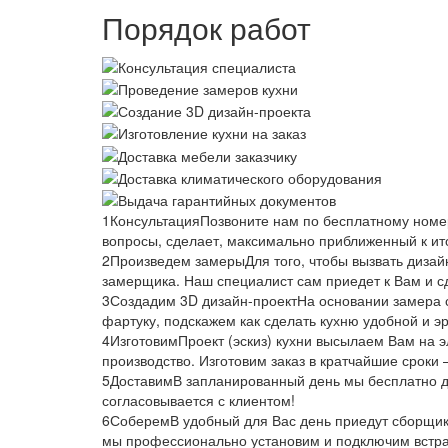
Порядок работ
1
Консультация
Позвоните нам по бесплатному номеру
вопросы, сделает, максимально приближенный к ит
2
Произведем замеры
Для того, чтобы вызвать диза
замерщика. Наш специалист сам приедет к Вам и 
3
Создадим 3D дизайн-проект
На основании замера 
фартуку, подскажем как сделать кухню удобной и э
4
Изготовим
Проект (эскиз) кухни высылаем Вам на 
производство. Изготовим заказ в кратчайшие сроки 
5
Доставим
В запланированный день мы бесплатно до
согласовывается с клиентом!
6
Соберем
В удобный для Вас день приедут сборщик
мы профессионально установим и подключим встраи