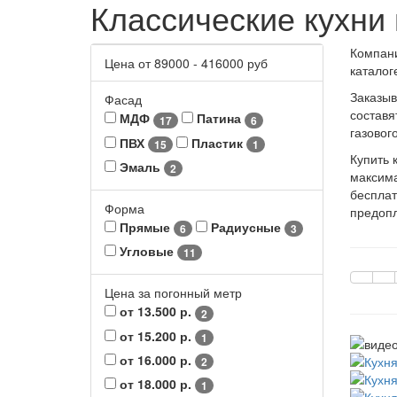
Классические кухни
Компани
Цена от
89000
-
416000
руб
каталог
Заказыв
Фасад
составя
МДФ
Патина
17
6
газовог
ПВХ
Пластик
15
1
Купить 
Эмаль
2
максима
бесплат
Форма
предопл
Прямые
Радиусные
6
3
Угловые
11
Цена за погонный метр
от 13.500 р.
2
от 15.200 р.
1
от 16.000 р.
2
от 18.000 р.
1