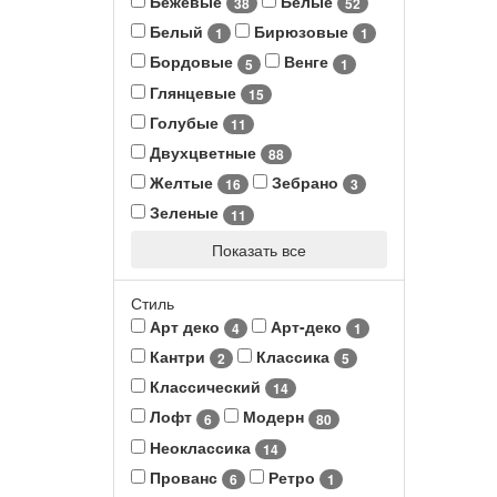
Бежевые
Белые
38
52
Белый
Бирюзовые
1
1
Бордовые
Венге
5
1
Глянцевые
15
Голубые
11
Двухцветные
88
Желтые
Зебрано
16
3
Зеленые
11
Показать все
Стиль
Арт деко
Арт-деко
4
1
Кантри
Классика
2
5
Классический
14
Лофт
Модерн
6
80
Неоклассика
14
Прованс
Ретро
6
1