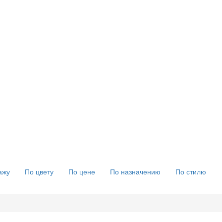
ажу
По цвету
По цене
По назначению
По стилю