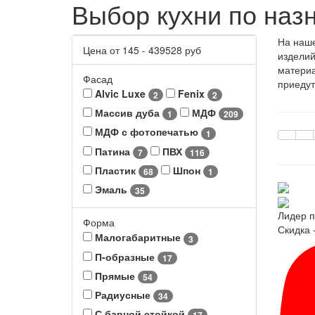
Выбор кухни по наз
На наше
Цена от
145
-
439528
руб
изделий
материа
Фасад
приедут
Alvic Luxe
Fenix
2
2
Массив дуба
МДФ
1
209
МДФ с фотопечатью
1
Патина
ПВХ
7
116
Пластик
Шпон
68
1
Эмаль
35
Лидер п
Форма
Скидка 
Малогабаритные
3
П-образные
17
Прямые
54
Радиусные
34
С барной стойкой