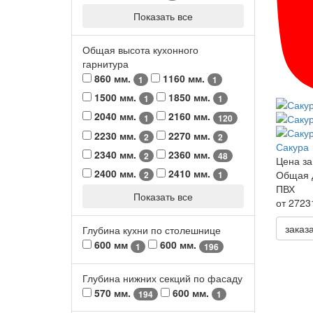
Показать все
Общая высота кухонного
гарнитура
860 мм.
1160 мм.
1
1
1500 мм.
1850 мм.
1
1
2040 мм.
2160 мм.
1
120
2230 мм.
2270 мм.
2
2
Сакура
2340 мм.
2360 мм.
2
48
Цена за
2400 мм.
2410 мм.
Общая 
2
1
ПВХ
Показать все
от 2723
заказ
Глубина кухни по столешнице
600 мм
600 мм.
1
196
Глубина нижних секций по фасаду
570 мм.
600 мм.
194
1