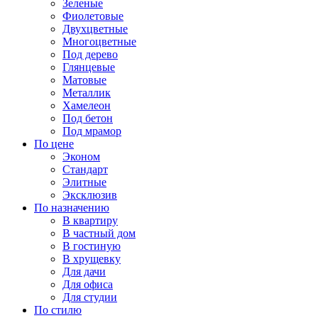
Зеленые
Фиолетовые
Двухцветные
Многоцветные
Под дерево
Глянцевые
Матовые
Металлик
Хамелеон
Под бетон
Под мрамор
По цене
Эконом
Стандарт
Элитные
Эксклюзив
По назначению
В квартиру
В частный дом
В гостиную
В хрущевку
Для дачи
Для офиса
Для студии
По стилю