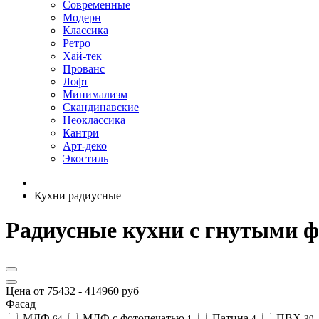
Современные
Модерн
Классика
Ретро
Хай-тек
Прованс
Лофт
Минимализм
Скандинавские
Неоклассика
Кантри
Арт-деко
Экостиль
Кухни радиусные
Радиусные кухни с гнутыми ф
Цена от
75432
-
414960
руб
Фасад
МДФ
МДФ с фотопечатью
Патина
ПВХ
64
1
4
39