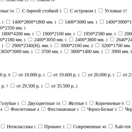
сные
С барной стойкой
С островом
Угловые
34
5
1
57
.
1400*2800*1800 мм.
1400*3080 мм.
1400*3900*1
1
1
1
0*2350 мм.
1
1800*4200 мм.
1900*2100 мм.
1950*2580 мм.
200
1
1
1
0*2180 мм.
2400*3050 мм.
2400*3800 мм.
2640*2
1
1
1
.
2900*2340(H). мм.
3000*2100 мм.
3200*1700 мм.
1
1
2
3650*3000 мм.
3700 мм.
3800*1400 мм.
3900 мм.
1
1
1
0 р.
от 19.000 р.
от 19.600 р.
от 20.000 р.
от 2
9
1
1
1
 р.
от 29.500 р.
от 35.500 р.
7
1
2
Голубые
Двухцветные
Желтые
Коричневые
1
34
5
9
е
Фиолетовые
Фисташковые
Черно-Белые
Че
4
4
1
3
Неоклассика
Прованс
Современные
Хай-тек
1
1
46