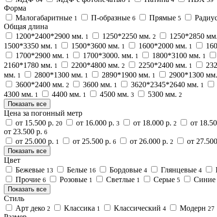
Форма
Малогабаритные
П-образные
Прямые
Радиу
1
6
5
Общая длина
1200*2400*2900 мм.
1250*2250 мм.
1250*2850 мм
1
2
1500*3350 мм.
1500*3600 мм.
1600*2000 мм.
160
1
1
1
1700*2900 мм.
1700*3000. мм.
1800*3100 мм.
1
1
1
2160*1780 мм.
2200*4800 мм.
2250*2400 мм.
232
1
2
1
мм.
2800*1300 мм.
2890*1900 мм.
2900*1300 мм
1
1
1
3600*2400 мм.
3600 мм.
3620*2345*2640 мм.
2
1
1
4300 мм.
4400 мм.
4500 мм.
5300 мм.
1
1
3
2
Показать все
Цена за погонный метр
от 15.500 р.
от 16.000 р.
от 18.000 р.
от 18.50
20
3
2
от 23.500 р.
6
от 25.000 р.
от 25.500 р.
от 26.000 р.
от 27.500
1
6
2
Показать все
Цвет
Бежевые
Белые
Бордовые
Глянцевые
13
16
4
4
Прочие
Розовые
Светлые
Серые
Сини
6
1
1
5
Показать все
Стиль
Арт деко
Классика
Классический
Модерн
2
1
4
27
Размер