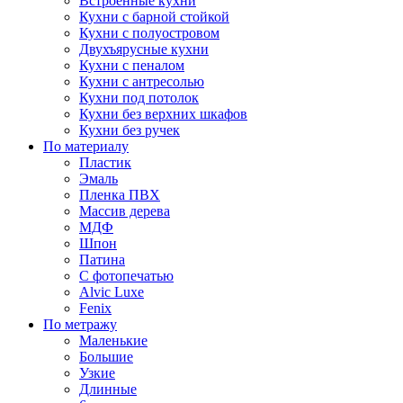
Встроенные кухни
Кухни с барной стойкой
Кухни с полуостровом
Двухъярусные кухни
Кухни с пеналом
Кухни с антресолью
Кухни под потолок
Кухни без верхних шкафов
Кухни без ручек
По материалу
Пластик
Эмаль
Пленка ПВХ
Массив дерева
МДФ
Шпон
Патина
С фотопечатью
Alvic Luxe
Fenix
По метражу
Маленькие
Большие
Узкие
Длинные