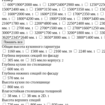
600*1900*2000 мм.
1200*2400*2900 мм.
1250*225
1
1
1500*2400 мм.
1500*3150 мм.
1500*3350 мм.
150
1
1
1
1600*2000 мм.
1600*2350 мм.
1700*2350 мм.
1
1
1
мм.
1800*4200 мм.
1900*2100 мм.
1900*3400 мм
1
1
1
2160*1780 мм.
2200*4800 мм.
2250*2400 мм.
230
1
1
1
мм.
2700 мм.
2700*1500 мм.
2700*1660*1250 мм
1
1
1
3000*2100 мм.
3200*1700 мм.
3200*1800 мм.
330
1
1
1
3620*2345*2640 мм.
3650*3000 мм.
3800*1400 мм.
1
1
1
Показать все
Общая высота кухонного гарнитура
1160 мм.
1500 мм.
2160 мм.
2240 мм.
22
1
1
39
1
Глубина верхних секций по фасаду
305 мм.
315 мм.по корпусу.
60
2
Глубина кухни по столешнице
600 мм.
65
Глубина нижних секций по фасаду
570 мм.
64
Высота кухни по столешнице
860 мм.
65
Влагостойкая столешница толщиной
38 мм.
38 мм. в 2D.
1
1
Высота верхних секций
720 мм.
800 мм.
920 мм.
49
2
10