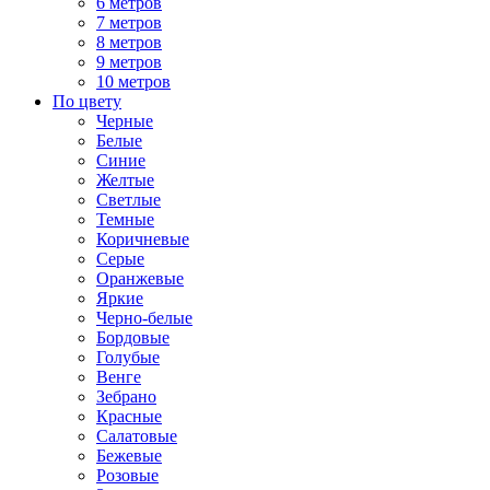
6 метров
7 метров
8 метров
9 метров
10 метров
По цвету
Черные
Белые
Синие
Желтые
Светлые
Темные
Коричневые
Серые
Оранжевые
Яркие
Черно-белые
Бордовые
Голубые
Венге
Зебрано
Красные
Салатовые
Бежевые
Розовые